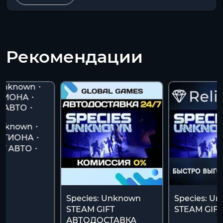
Рекомендации
 Unknown・
ЕГИОНА・
FT АВТО・
Species: Unknown
Species: Un
STEAM GIFT
STEAM GIF
АВТОДОСТАВКА