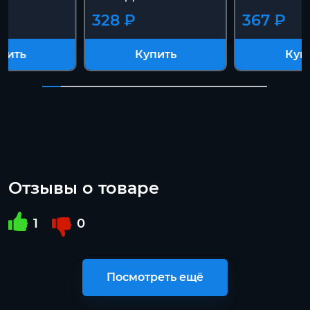
328 ₽
367 ₽
пить
Купить
Куп
Отзывы о товаре
1
0
Посмотреть ещё