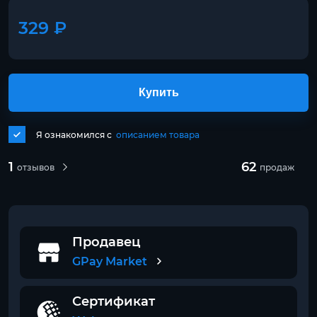
329 ₽
Купить
Я ознакомился с
описанием товара
1
62
отзывов
продаж
Продавец
GPay Market
Сертификат