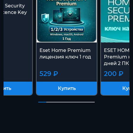
 Security
Licence Key
c
Eset Home Premium
ESET HOME 
лицензия ключ 1 год
Premium к
дней 2 ПК
529 ₽
200 ₽
пить
Купить
Куп