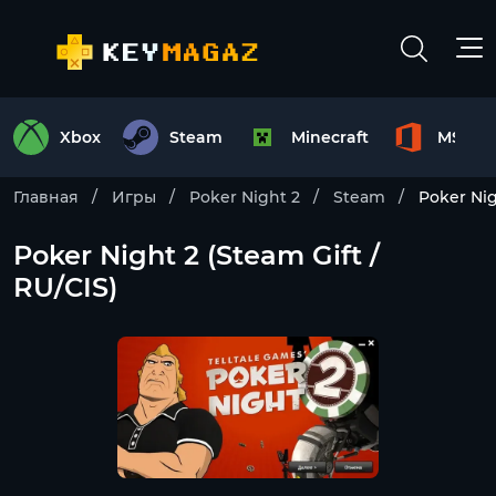
Xbox
Steam
Minecraft
MS Off
Главная
Игры
Poker Night 2
Steam
Poker Nig
Poker Night 2 (Steam Gift /
RU/CIS)