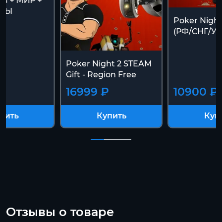
ия + МИР +
АНЫ
Poker Nigh
(РФ/СНГ/У
Poker Night 2 STEAM
Gift - Region Free
16999 ₽
10900 ₽
пить
Купить
Куп
Отзывы о товаре