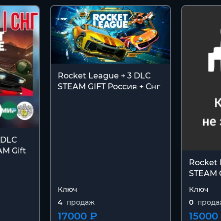
Rocket League + 3 DLC
STEAM GIFT Россия + Снг
 DLC
M Gift
Rocket 
STEAM 
Ключ
Ключ
4
продаж
0
прода
17000 ₽
15000