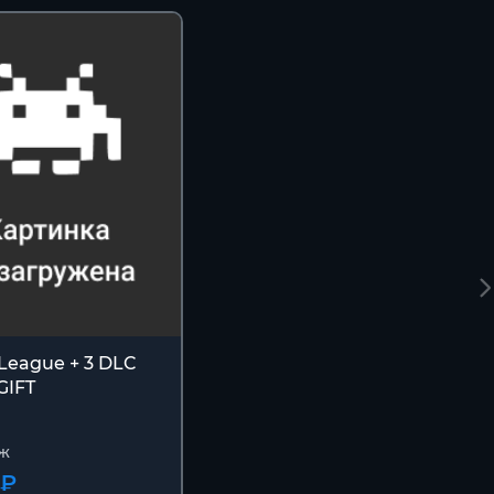
League + 3 DLC
GIFT
ж
 ₽