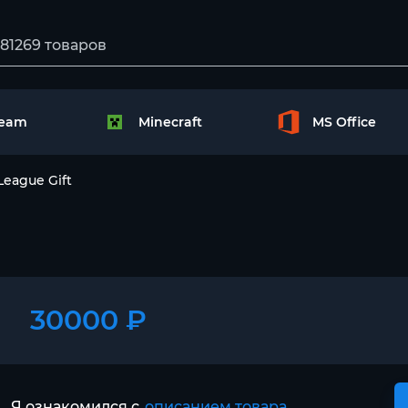
team
Minecraft
MS Office
League Gift
30000 ₽
Я ознакомился с
описанием товара