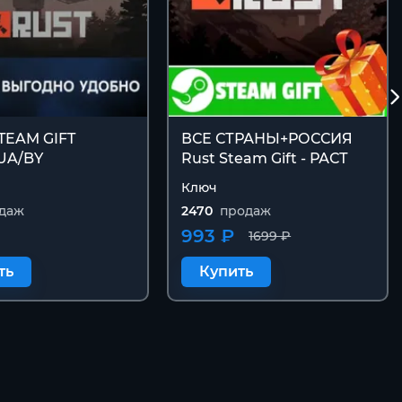
STEAM GIFT
ВСЕ СТРАНЫ+РОССИЯ
UA/BY
Rust Steam Gift - РАСТ
Ключ
даж
2470
продаж
993 ₽
1699 ₽
ть
Купить