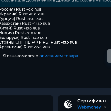
Россия) Rust
+0.0 RUB
Украина) Rust
-81.0 RUB
Турция) Rust
-85.0 RUB
Казахстан) Rust
+141.0 RUB
Китай) Rust
+13.0 RUB
Индия) Rust
-36.0 RUB
Беларусь) Rust
+13.0 RUB
Страны СНГ НЕ РФ и РБ) Rust
+13.0 RUB
Аргентина) Rust
-55.0 RUB
Я ознакомился с
описанием товара
Сертификат
Webmoney