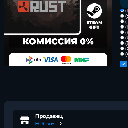
(
(
(
(
(
(
(
(
(
Продавец
FGStore