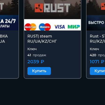
АВКА
RUST| steam
Rust - 
/UA
RU/UA/KZ/CНГ
RU/KZ/
Ключ
Ключ
41
продаж
420
про
2039 ₽
1071 ₽
Купить
Купи