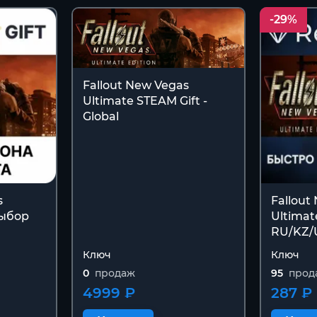
-29%
Fallout New Vegas
Ultimate STEAM Gift -
Global
s
Fallout
Выбор
Ultimat
RU/KZ/
Ключ
Ключ
0
продаж
95
прод
4999 ₽
287 ₽