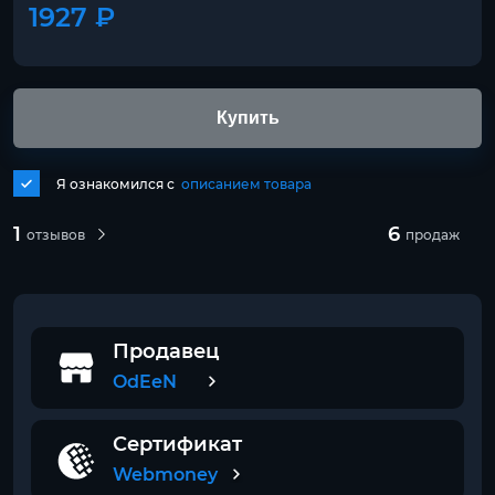
1927 ₽
Купить
Я ознакомился с
описанием товара
1
6
отзывов
продаж
Продавец
OdEeN
Сертификат
Webmoney