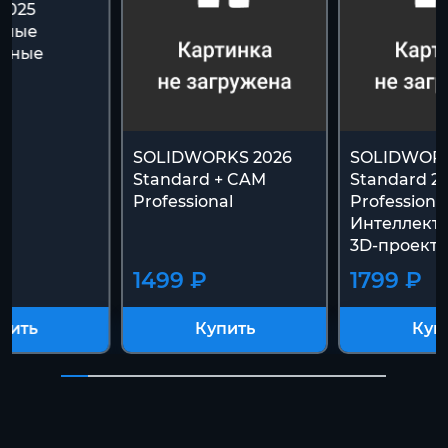
2025
ьные
онные
SOLIDWORKS 2026
SOLIDWOR
Standard + CAM
Standard 2
Professional
Professional
Интеллект
3D-проект
1499 ₽
1799 ₽
пить
Купить
Куп