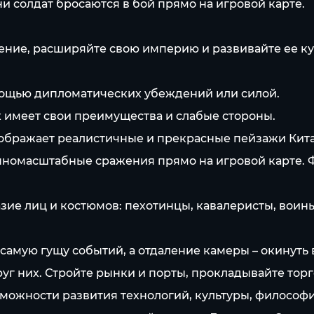
ни солдат бросаются в бой прямо на игровой карте.
ение, расширяйте свою империю и развивайте ее ку
омощью дипломатических убеждений или силой.
х имеет свои преимущества и слабые стороны.
тображает реалистичные и прекрасные пейзажи Кита
номасштабные сражения прямо на игровой карте. 
е лиц и костюмов: пехотинцы, кавалеристы, воины 
самую гущу событий, а отдаление камеры – окинуть 
г них. Стройте рынки и порты, прокладывайте торг
можности развития технологий, культуры, философи