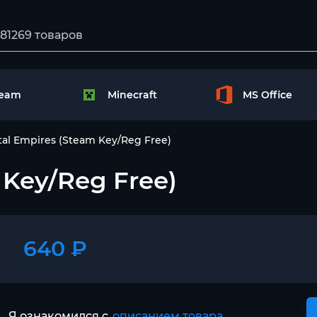
team
Minecraft
MS Office
tal Empires (Steam Key/Reg Free)
 Key/Reg Free)
640 ₽
Я ознакомился с
описанием товара