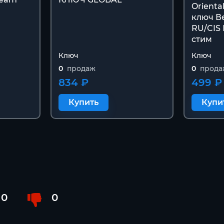
Orienta
ключ Ве
RU/CIS
стим
Ключ
Ключ
0
продаж
0
прода
834 ₽
499 ₽
Купить
Купи
0
0