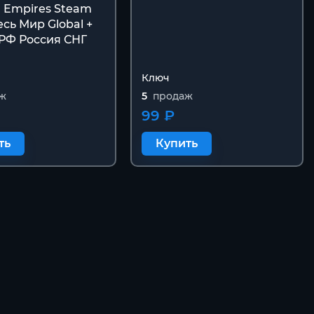
l Empires Steam
сь Мир Global +
 РФ Россия СНГ
Ключ
ж
5
продаж
99 ₽
ть
Купить