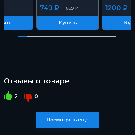
749 ₽
1200 ₽
1669 ₽
пить
Купить
Куп
Отзывы о товаре
2
0
Посмотреть ещё