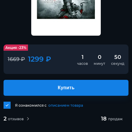
Акция -23%
1
0
50
1299 ₽
1669 ₽
часов
минут
секунд
Купить
Я ознакомился с
описанием товара
2
18
отзывов
продаж