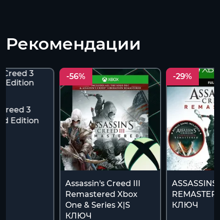
Рекомендации
-56%
-29%
 Creed 3
d Edition
Assassin's Creed III
ASSASSIN´S 
Remastered Xbox
REMASTER
One & Series X|S
КЛЮЧ
КЛЮЧ