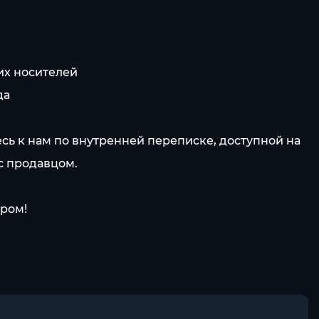
их носителей
да
есь к нам по внутренней переписке, доступной на
с продавцом.
аром!