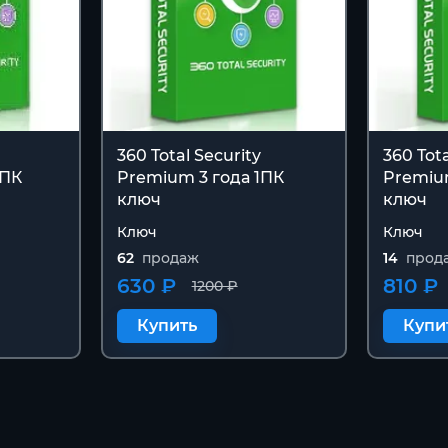
360 Total Security
360 Tota
 ПК
Premium 3 года 1ПК
Premiu
ключ
ключ
Ключ
Ключ
62
продаж
14
прод
630 ₽
810 ₽
1200 ₽
Купить
Купи