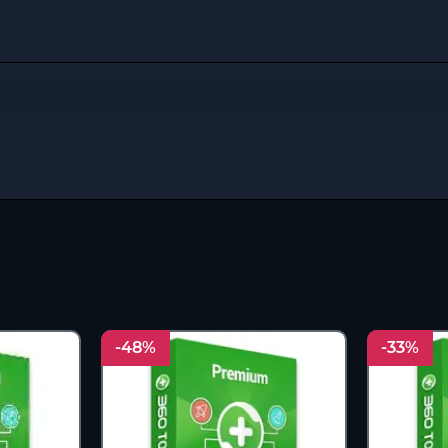
-48%
-33%