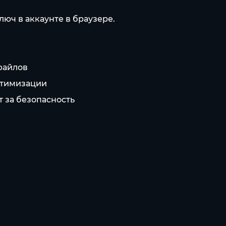
люч в аккаунте в браузере.
файлов
птимизации
т за безопасность