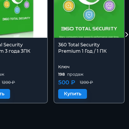
l Security
360 Total Security
m 3 года 3ПК
Premium 1 Год / 1 ПК
Ключ
аж
198
продаж
500 ₽
1200 ₽
1200 ₽
ть
Купить