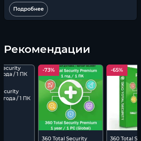
Подробнее
Рекомендации
-73%
-65%
Security
 года / 1 ПК
360 Total Security
360 Total Se