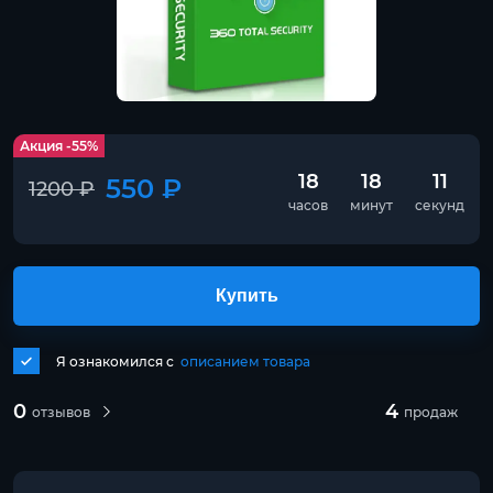
Акция -55%
18
18
11
550 ₽
1200 ₽
часов
минут
секунд
Купить
Я ознакомился с
описанием товара
0
4
отзывов
продаж