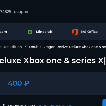
team
Minecraft
MS Office
eluxe Edition
Double Dragon Revive Deluxe Xbox one & ser
luxe Xbox one & series X
400 ₽
Я ознакомился с
описанием товара