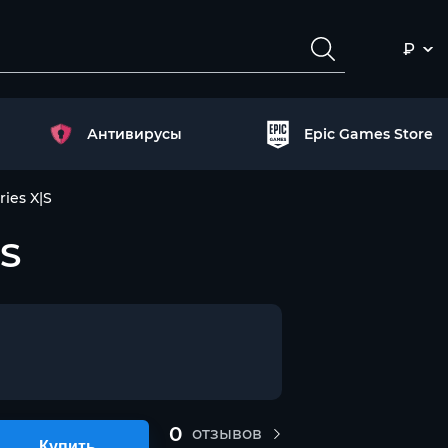
₽
Антивирусы
Epic Games Store
ies X|S
|S
0
отзывов
Купить