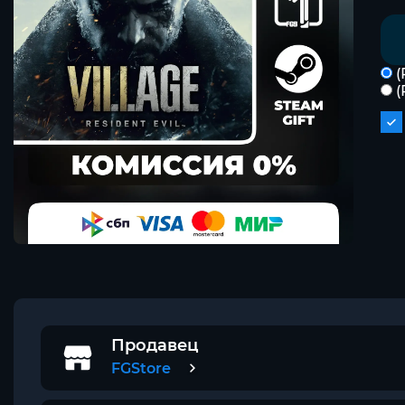
(
(
Продавец
FGStore