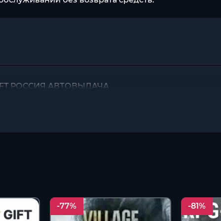
 GIFT РОССИЯ АВТОВЫДАЧА
-77%
-81%