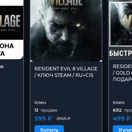
ge
RESIDE
RESIDENT EVIL 8 VILLAGE
/ GOLD
/ КЛЮЧ STEAM / RU+CIS
ПОДАР
Ключ
Ключ
13
продаж
6312
пр
599 ₽
499 ₽
2565 ₽
Купить
Купи