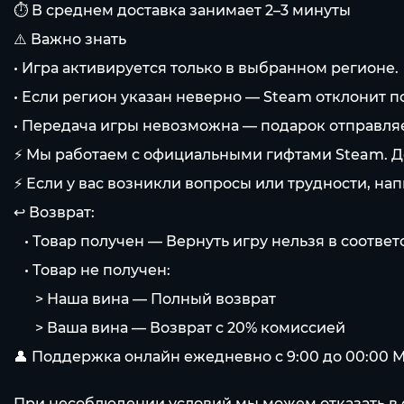
⏱️ В среднем доставка занимает 2–3 минуты
⚠️ Важно знать
• Игра активируется только в выбранном регионе.
• Если регион указан неверно — Steam отклонит п
• Передача игры невозможна — подарок отправляет
⚡️ Мы работаем с официальными гифтами Steam. Д
⚡️ Если у вас возникли вопросы или трудности, на
↩️ Возврат:
⠀• Товар получен — Вернуть игру нельзя в соотве
⠀• Товар не получен:
⠀⠀> Наша вина — Полный возврат
⠀⠀> Ваша вина — Возврат с 20% комиссией
👤 Поддержка онлайн ежедневно с 9:00 до 00:00 
При несоблюдении условий мы можем отказать в 