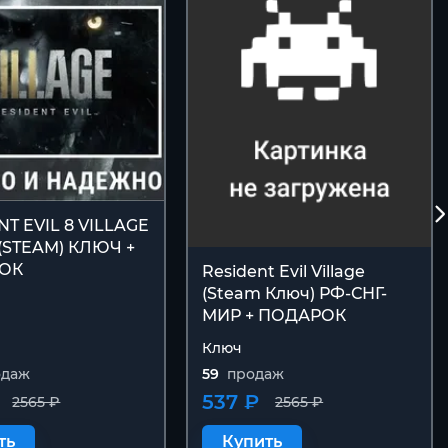
NT EVIL 8 VILLAGE
 (STEAM) КЛЮЧ +
ОК
Resident Evil Village
(Steam Ключ) РФ-СНГ-
МИР + ПОДАРОК
Ключ
одаж
59
продаж
537 ₽
2565 ₽
2565 ₽
ть
Купить